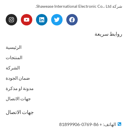
شركة Shawease International Electronic Co.، Ltd.
I
Y
L
T
F
n
o
i
w
a
s
u
n
i
c
t
t
k
t
e
روابط سريعة
a
u
e
t
b
g
b
d
e
o
الرئيسية
r
e
i
r
o
a
n
k
المنتجات
m
الشركة
ضمان الجودة
مدونة او مذكرة
جهات الاتصال
جهات الاتصال
الهاتف: + 86-0769-81899906