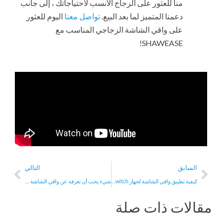
منا للعثور على الزجاج الأنسب لاحتياجاتك ، إلى جانب
دعمنا المتميز لما بعد البيع.
تواصل معنا
اليوم للعثور
على واقي الشاشة الزجاجي المناسب مع
SHAWEASE!
Next
Prev
السابق
التالي
كيفية تطبيق واقي الشاشة لجهاز Nintendo Switch？
شيء يجب أن تعرفه عن واقي الشاشة Samsung Galaxy S21 Ultra
مقالات ذات صلة