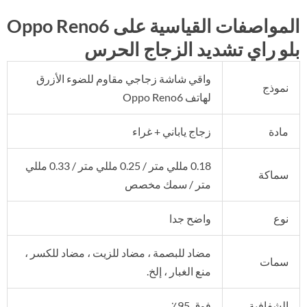
المواصفات القياسية على Oppo Reno6
بلو راي تشديد الزجاج الحرس
واقي شاشة زجاجي مقاوم للضوء الأزرق
نموذج
لهاتف Oppo Reno6
مادة
زجاج ياباني + غراء
0.18 مللي متر / 0.25 مللي متر / 0.33 مللي
سماكة
متر / سمك مخصص
نوع
واضح جدا
مضاد للبصمة ، مضاد للزيت ، مضاد للكسر ،
سمات
منع الغبار ، إلخ.
الشفافية
فوق 95٪