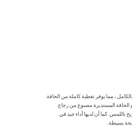
2.5D Rou أن يغطي شاشة هاتفك بالكامل ، مما يوفر تغطية كاملة من الحافة
حافة لشاشة جهازك مع طباعة حريرية رائعة. واقي الشاشة الزجاجي 2.5D ذو الحافة المستديرة مصنوع من زجاج
 باللمس. كما أن لديها أداء جيد في
مسحة بسيطة.