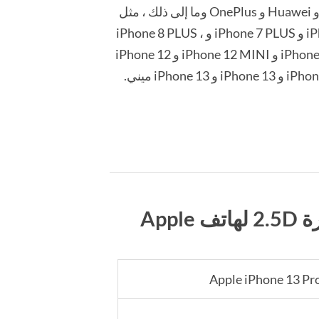
نطاق واقي الشاشة الدائري 2.5D: iPhone و Samsung و Xiaomi و Oppo و Vivo و Huawei و OnePlus وما إلى ذلك ، مثل
واقي شاشة iPhone بما في ذلك iPhone 6 و iPhone 6PLUS و iPhone 7 و iPhone 8 و iPhone 7 PLUS و iPhone 8 PLUS ،
iPhone SE 2020 و iPhone X و iPhone XS و iPhone 11 PRO و iPhone 11 و iPhone XR و iPhone 12 MINI و iPhone 12
مواصفات واقي شاشة زجاج مقوى بحافة مستديرة 2.5D لهاتف Apple