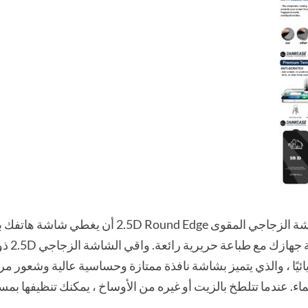
يمكن لواقي الشاشة الزجاجي المقوى nd Edge
إلى ال
ئيًا ، والذي يتميز بشاشة نافذة ممتازة وحساسية عالية وشعور مريح
اء. عندما تتلطخ بالزيت أو غيره من الأوساخ ، يمكنك تنظيفها ب