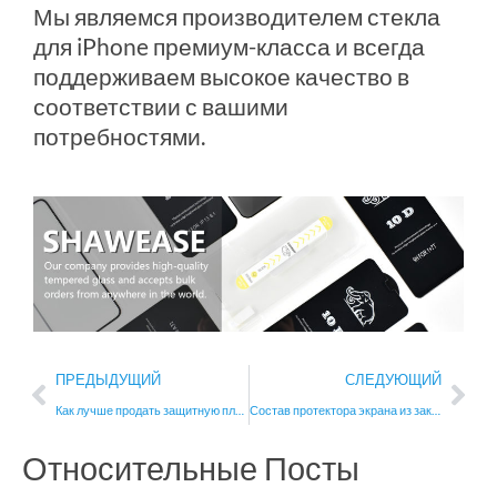
Мы являемся производителем стекла
для iPhone премиум-класса и всегда
поддерживаем высокое качество в
соответствии с вашими
потребностями.
Пред
Сл
ПРЕДЫДУЩИЙ
СЛЕДУЮЩИЙ
Как лучше продать защитную пленку из закаленного стекла？
Состав протектора экрана из закаленного стекла для мобильного телефона
Относительные Посты