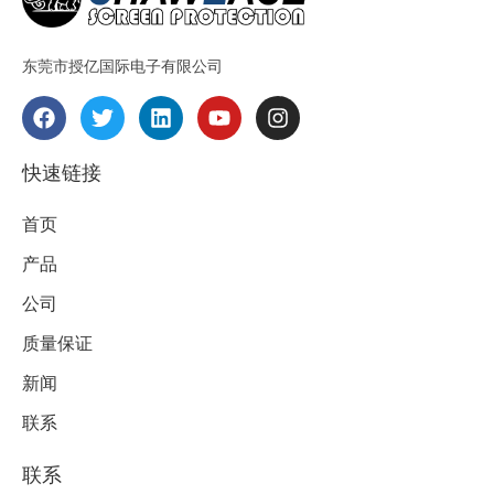
东莞市授亿国际电子有限公司
F
T
L
Y
I
a
w
i
o
n
c
i
n
u
s
e
t
k
t
t
快速链接
b
t
e
u
a
o
e
d
b
g
首页
o
r
i
e
r
k
n
a
产品
m
公司
质量保证
新闻
联系
联系