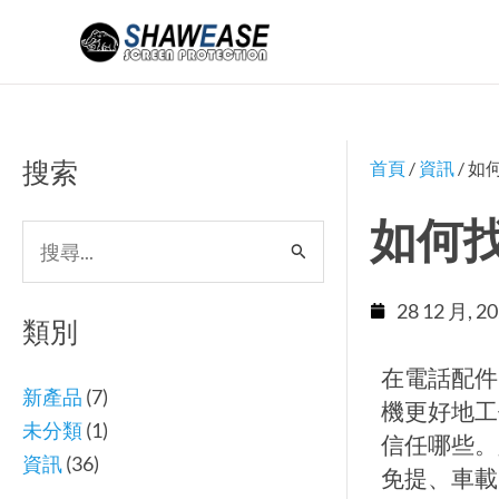
跳
至
主
要
內
搜索
首頁
/
資訊
/ 
容
如何
搜
尋
28 12 月, 2
關
類別
鍵
在電話配件
字:
新產品
(7)
機更好地工
未分類
(1)
信任哪些。
資訊
(36)
免提、車載