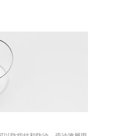
。
可以防指紋和防油。疏油塗層用