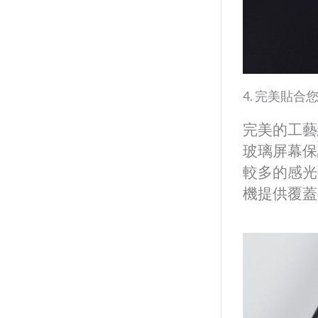
4. 完美貼合
完美的工藝
玻璃屏幕保
較多的感
機提供覆蓋