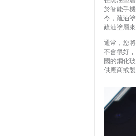
於智能手機
今，疏油塗
疏油塗層來
通常，您將
不會很好，
國的鋼化玻
供應商或製