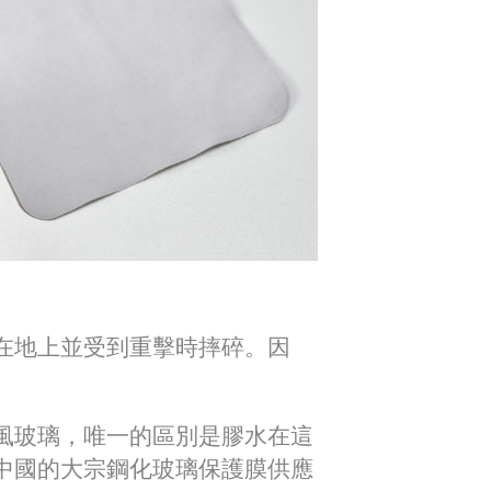
在地上並受到重擊時摔碎。因
。
風玻璃，唯一的區別是膠水在這
中國的大宗鋼化玻璃保護膜供應