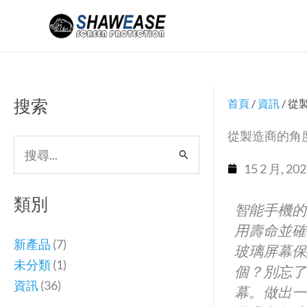
跳
至
主
要
內
搜索
首頁
/
資訊
/ 
容
從製造商的角
搜
15 2 月, 20
尋
關
類別
智能手機的
鍵
用壽命並確
字:
新產品
(7)
玻璃屏幕保
未分類
(1)
個？別忘了
資訊
(36)
幕。做出一