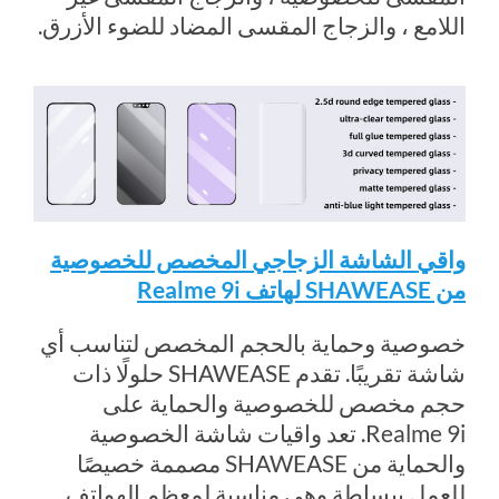
اللامع ، والزجاج المقسى المضاد للضوء الأزرق.
واقي الشاشة الزجاجي المخصص للخصوصية
من SHAWEASE لهاتف Realme 9i
خصوصية وحماية بالحجم المخصص لتناسب أي
شاشة تقريبًا. تقدم SHAWEASE حلولًا ذات
حجم مخصص للخصوصية والحماية على
Realme 9i. تعد واقيات شاشة الخصوصية
والحماية من SHAWEASE مصممة خصيصًا
للعمل ببساطة وهي مناسبة لمعظم الهواتف