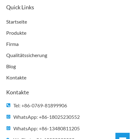
c
i
n
u
s
e
t
k
t
t
Quick Links
b
t
e
u
a
o
e
d
b
g
Startseite
o
r
i
e
r
k
n
a
Produkte
m
Firma
Qualitätssicherung
Blog
Kontakte
Kontakte
Tel: +86-0769-81899906
WhatsApp: +86-18025230552
WhatsApp: +86-13480811205