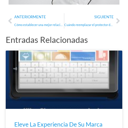
Ant
Sig
ANTERIORMENTE
SIGUIENTE
Cómo establecer una mejor relación con el fabricante de cristales para móviles
Cuándo reemplazar el protector de pantalla
Entradas Relacionadas
Eleve La Experiencia De Su Marca