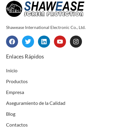
Shawease International Electronic Co., Ltd.
F
T
L
Y
I
a
w
i
o
n
c
i
n
u
s
e
t
k
t
t
Enlaces Rápidos
b
t
e
u
a
o
e
d
b
g
Inicio
o
r
i
e
r
k
n
a
Productos
m
Empresa
Aseguramiento de la Calidad
Blog
Contactos