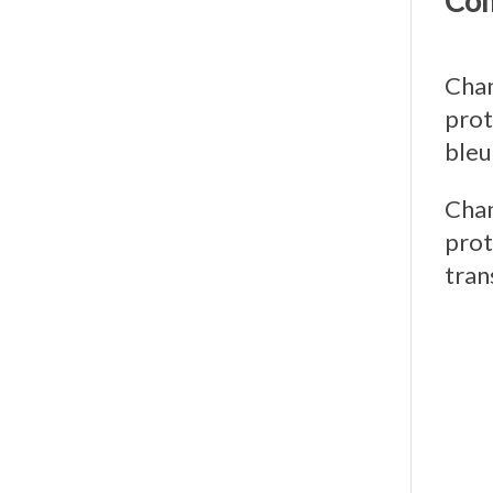
Com
Cham
prot
bleu
Cham
prot
tran