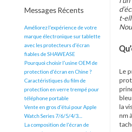
l’un
d’éc
Messages Récents
t-el
Nous
Améliorez l’expérience de votre
marque électronique sur tablette
avec les protecteurs d’écran
Qu’
fiables de SHAWEASE
Pourquoi choisir l’usine OEM de
Le p
protection d’écran en Chine ?
prot
Caractéristiques du film de
prin
protection en verre trempé pour
bleu
téléphone portable
la v
Vente en gros d’étui pour Apple
nm à
Watch Series 7/6/5/4/3…
tach
La composition de l’écran de