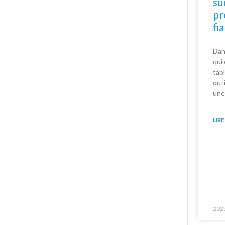
su
pr
fi
Dan
qui
tab
out
une
LIRE
202