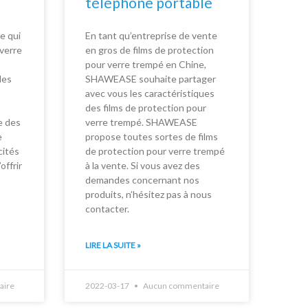
téléphone portable
e qui
En tant qu’entreprise de vente
verre
en gros de films de protection
pour verre trempé en Chine,
les
SHAWEASE souhaite partager
avec vous les caractéristiques
des films de protection pour
 des
verre trempé. SHAWEASE
e
propose toutes sortes de films
cités
de protection pour verre trempé
offrir
à la vente. Si vous avez des
demandes concernant nos
produits, n’hésitez pas à nous
contacter.
LIRE LA SUITE »
aire
2022-03-17
Aucun commentaire