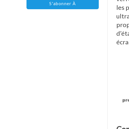
S'abonner À
les 
ultr
prop
d’ét
écra