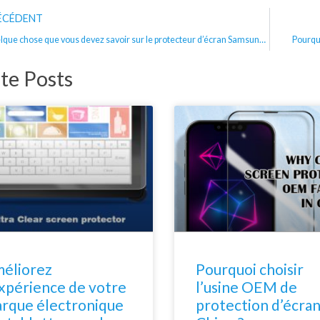
écédent
ÉCÉDENT
Quelque chose que vous devez savoir sur le protecteur d’écran Samsung Galaxy S21 Ultra
Pourquo
te Posts
éliorez
Pourquoi choisir
expérience de votre
l’usine OEM de
rque électronique
protection d’écran