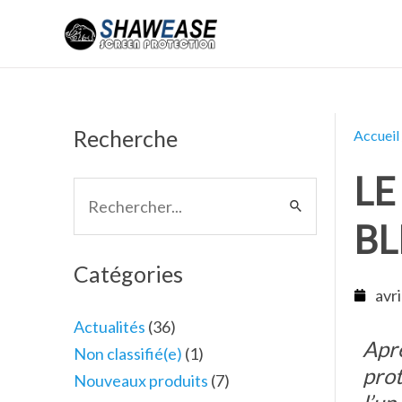
Aller
au
contenu
Recherche
Accueil
LE
Rechercher :
BL
Catégories
avri
Actualités
(36)
Aprè
Non classifié(e)
(1)
prot
Nouveaux produits
(7)