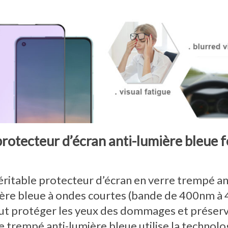
protecteur d’écran anti-lumière bleue f
éritable protecteur d’écran en verre trempé an
ère bleue à ondes courtes (bande de 400nm à 4
eut protéger les yeux des dommages et préserve
e trempé anti-lumière bleue utilise la technol