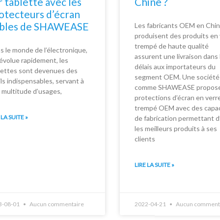
r tablette avec les
Chine ?
otecteurs d’écran
ables de SHAWEASE
Les fabricants OEM en Chin
produisent des produits en 
trempé de haute qualité
s le monde de l’électronique,
assurent une livraison dans 
 évolue rapidement, les
délais aux importateurs du
lettes sont devenues des
segment OEM. Une société
ils indispensables, servant à
comme SHAWEASE propose
 multitude d’usages,
protections d’écran en verr
trempé OEM avec des capa
 LA SUITE »
de fabrication permettant d’
les meilleurs produits à ses
clients
LIRE LA SUITE »
3-08-01
Aucun commentaire
2022-04-21
Aucun comment