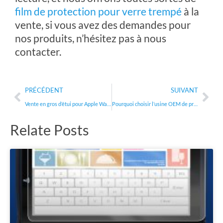
film de protection pour verre trempé
à la
vente, si vous avez des demandes pour
nos produits, n’hésitez pas à nous
contacter.
Précédent
Sui
PRÉCÉDENT
SUIVANT
Vente en gros d’étui pour Apple Watch Series 7/6/5/4/3…
Pourquoi choisir l’usine OEM de protection d’écran en Chine ?
Relate Posts