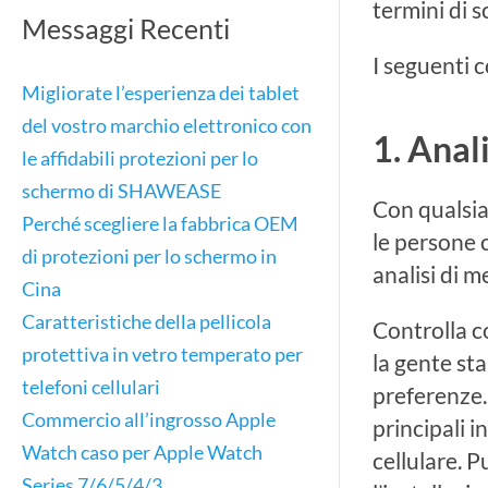
termini di s
Messaggi Recenti
I seguenti c
Migliorate l’esperienza dei tablet
del vostro marchio elettronico con
1. Anal
le affidabili protezioni per lo
schermo di SHAWEASE
Con qualsia
Perché scegliere la fabbrica OEM
le persone 
di protezioni per lo schermo in
analisi di m
Cina
Caratteristiche della pellicola
Controlla c
protettiva in vetro temperato per
la gente st
telefoni cellulari
preferenze. 
Commercio all’ingrosso Apple
principali 
Watch caso per Apple Watch
cellulare. 
Series 7/6/5/4/3…