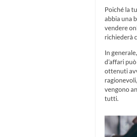
Poiché la t
abbia una ba
vendere onl
richiederà c
In generale,
d’affari può
ottenuti av
ragionevoli,
vengono anc
tutti.