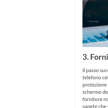
3. Forn
Il passo su
telefono cel
protezione 
schermo del
fornitore n
sapete che s