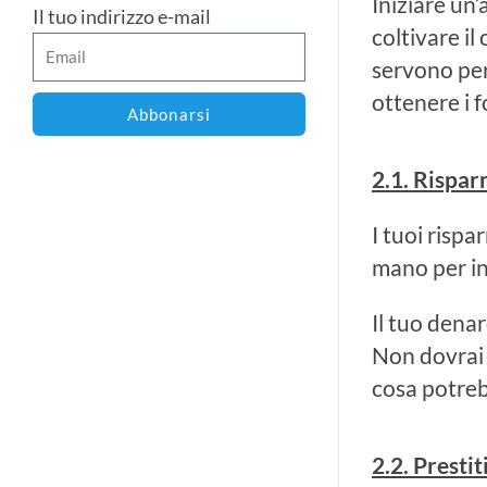
Iniziare un’
Il tuo indirizzo e-mail
coltivare il
servono per 
ottenere i f
Abbonarsi
2.1. Rispa
I tuoi rispa
mano per ini
Il tuo denar
Non dovrai 
cosa potreb
2.2. Prestiti