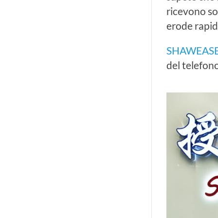
ricevono sol
erode rapi
SHAWEAS
del telefono