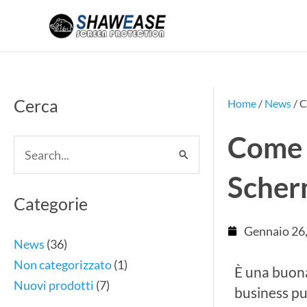
Vai
al
contenuto
Cerca
Home
/
News
/ C
Come I
Cerca:
Scher
Categorie
Gennaio 26
News
(36)
Non categorizzato
(1)
È una buona 
Nuovi prodotti
(7)
business può