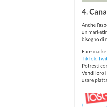
4. Cana
Anche l’asp
un marketin
bisogno di 
Fare marketi
TikTok
,
Twi
Potresti con
Vendi loro i
usare piat