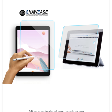
Protettore di schermo per tablet
Protettore di schermo per macchine
fotografiche
Protettore di schermo per orologi
Protettore di Schermo per console di
gioco
Proteggi schermo con vassoio di facile
installazione
Custodia per Apple Watch
Altre protezioni per lo schermo