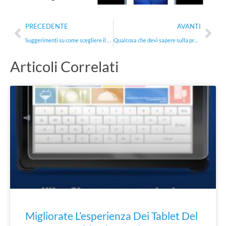
Precedente
Suc
PRECEDENTE
AVANTI
Suggerimenti su come scegliere il giusto produttore di vetro temperato mobile
Qualcosa che devi sapere sulla protezione dello schermo Samsung Galaxy S21 Ultra
Articoli Correlati
Migliorate L’esperienza Dei Tablet Del