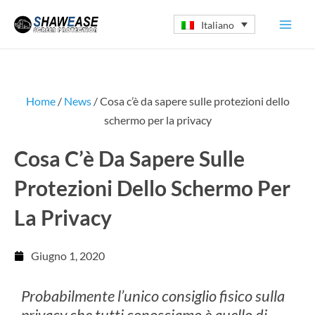
Vai
Italiano
al
contenuto
Home
/
News
/ Cosa c’è da sapere sulle protezioni dello
schermo per la privacy
Cosa C’è Da Sapere Sulle
Protezioni Dello Schermo Per
La Privacy
Giugno 1, 2020
Probabilmente l’unico consiglio fisico sulla
privacy che tutti conosciamo è quello di