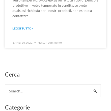
vetro temperato. SHAWEASE offre tutti i tipi di pellicole
protettive in vetro temperato in vendita, se avete
qualsiasi richiesta per i nostri prodotti, non esitate a
contattarci.
LEGGI TUTTO »
17 Marzo 2022
Nessun commento
Cerca
Cerca:
Categorie