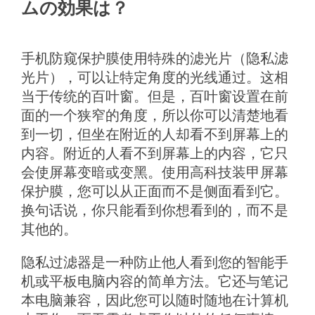
ムの効果は？
手机防窥保护膜使用特殊的滤光片（隐私滤
光片），可以让特定角度的光线通过。
这相
当于传统的百叶窗。
但是，百叶窗设置在前
面的一个狭窄的角度，所以你可以清楚地看
到一切，但坐在附近的人却看不到屏幕上的
内容。
附近的人看不到屏幕上的内容，它只
会使屏幕变暗或变黑。
使用高科技装甲屏幕
保护膜，您可以从正面而不是侧面看到它。
换句话说，你只能看到你想看到的，而不是
其他的。
隐私过滤器是一种防止他人看到您的智能手
机或平板电脑内容的简单方法。
它还与笔记
本电脑兼容，因此您可以随时随地在计算机