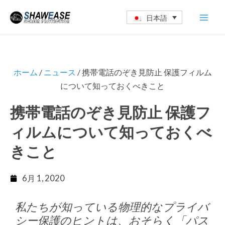
内
Mai
日本語
容
Men
を
ス
キ
ホーム
/
ニュース
/ 携帯電話のぞき見防止 保護フィルム
ッ
について知っておくべきこと
プ
携帯電話のぞき見防止 保護フ
ィルムについて知っておくべ
きこと
6月 1, 2020
私たちが知っている物理的なプライバ
シー保護のヒントは、おそらく「パス