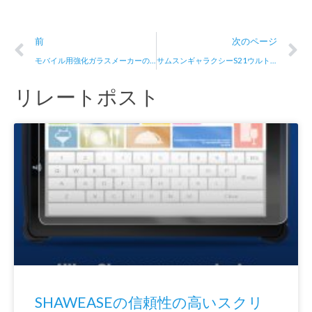
Prev
N
前
次のページ
モバイル用強化ガラスメーカーの選び方のポイント
サムスンギャラクシーS21ウルトラスクリーンプロテクターについて知っておくべきこと
リレートポスト
SHAWEASEの信頼性の高いスクリ