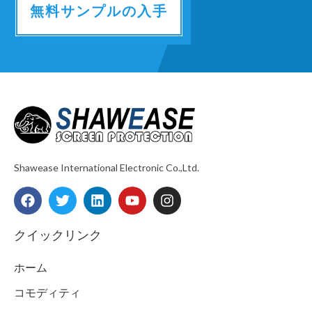
無料サンプルの入手
Shawease International Electronic Co.,Ltd.
F
T
L
Y
I
a
w
i
o
n
c
i
n
u
s
e
t
k
t
t
クイックリンク
b
t
e
u
a
o
e
d
b
g
ホーム
o
r
i
e
r
k
n
a
コモディティ
m