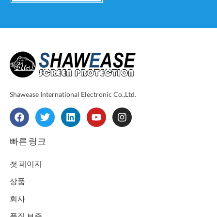
Shawease International Electronic Co.,Ltd.
F
T
L
Y
I
a
w
i
o
n
c
i
n
u
s
e
t
k
t
t
빠른 링크
b
t
e
u
a
o
e
d
b
g
첫 페이지
o
r
i
e
r
k
n
a
상품
m
회사
품질 보증