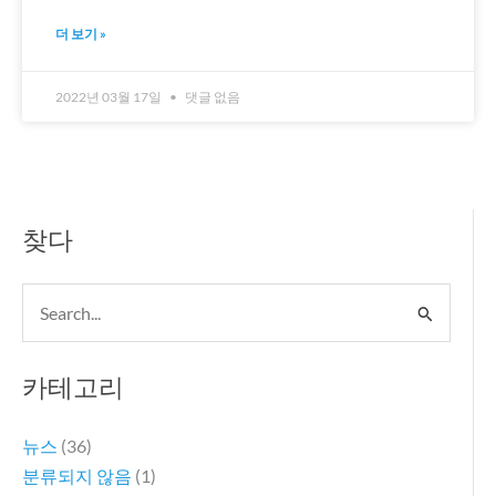
더 보기 »
2022년 03월 17일
댓글 없음
찾다
검
색
대
카테고리
상
뉴스
(36)
분류되지 않음
(1)