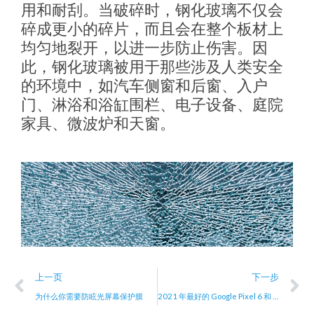
用和耐刮。当破碎时，钢化玻璃不仅会
碎成更小的碎片，而且会在整个板材上
均匀地裂开，以进一步防止伤害。因
此，钢化玻璃被用于那些涉及人类安全
的环境中，如汽车侧窗和后窗、入户
门、淋浴和浴缸围栏、电子设备、庭院
家具、微波炉和天窗。
Prev
N
上一页
下一步
为什么你需要防眩光屏幕保护膜
2021 年最好的 Google Pixel 6 和 6 Pro 屏幕保护膜