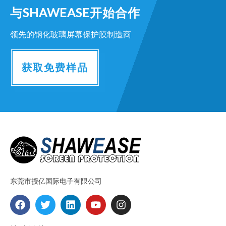
与SHAWEASE开始合作
领先的钢化玻璃屏幕保护膜制造商
获取免费样品
东莞市授亿国际电子有限公司
F
T
L
Y
I
a
w
i
o
n
c
i
n
u
s