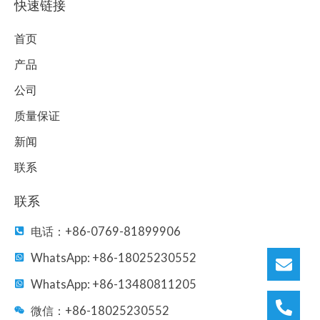
e
t
k
t
t
快速链接
b
t
e
u
a
o
e
d
b
g
首页
o
r
i
e
r
k
n
a
产品
m
公司
质量保证
新闻
联系
联系
电话：+86-0769-81899906
WhatsApp: +86-18025230552
WhatsApp: +86-13480811205
微信：+86-18025230552