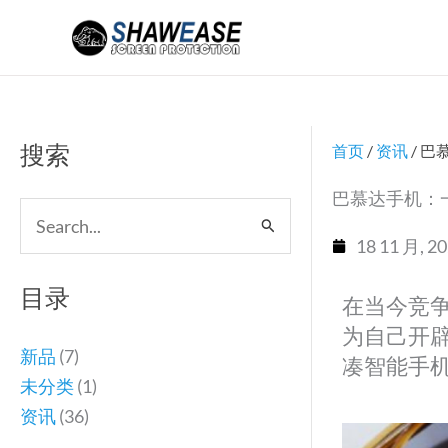
跳
至
内
容
搜索
首页
/
资讯
/ 巴
巴慕达手机：一
搜
18 11 月, 2
索：
目录
在当今竞
为自己开辟
新品
(7)
凑智能手机
未分类
(1)
资讯
(36)