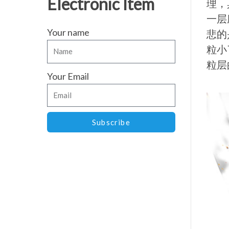
Electronic Item
理，
一层
Your name
悲的
粒小
粒层
Your Email
Subscribe