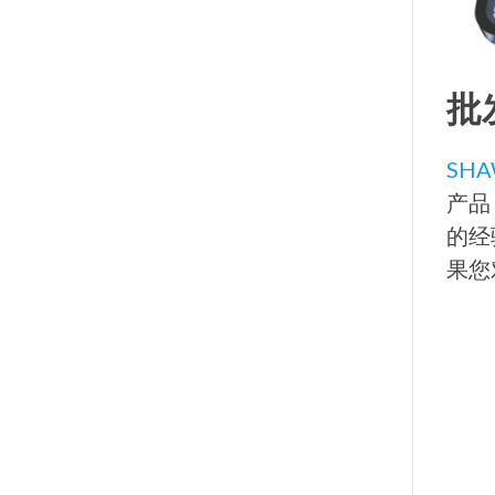
批
SHA
产品
的经
果您