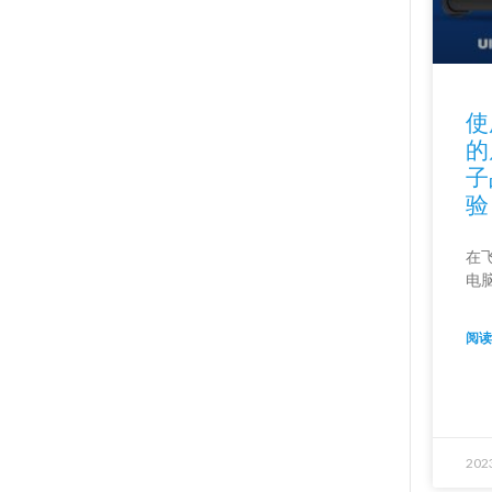
使
的
子
验
在
电
阅读
202