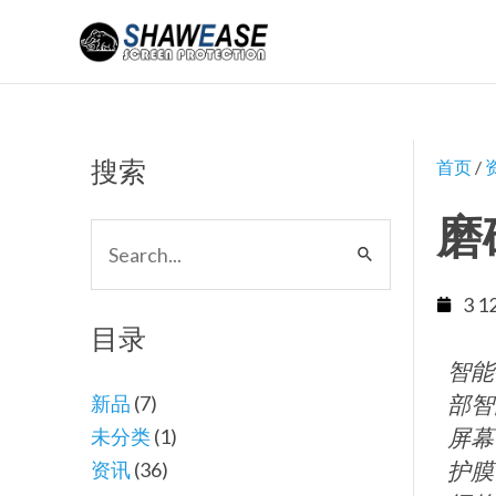
跳
至
内
容
搜索
首页
/
磨
搜
索：
3 1
目录
智能
部智
新品
(7)
屏幕
未分类
(1)
护膜
资讯
(36)