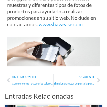
muestras y diferentes tipos de fotos de
productos para ayudarlo a realizar
promociones en su sitio web. No dude en
contactarnos:
www.shawease.com
Ant
Sig
ANTERIORMENTE
SIGUIENTE
Cómo encontrar accesorios telefónicos al por mayor confiables？
El mejor protector de pantalla para el OnePlus 10 Pro
Entradas Relacionadas