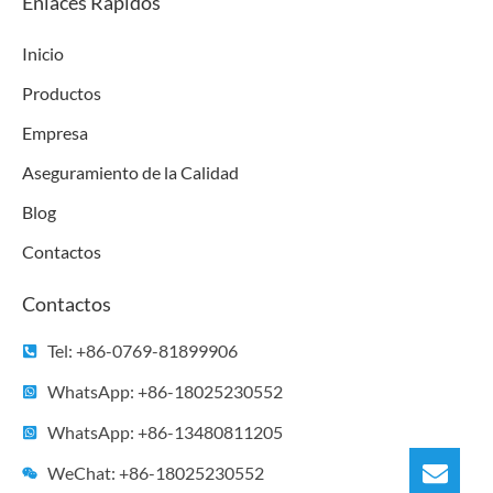
e
t
k
t
t
Enlaces Rápidos
b
t
e
u
a
o
e
d
b
g
Inicio
o
r
i
e
r
k
n
a
Productos
m
Empresa
Aseguramiento de la Calidad
Blog
Contactos
Contactos
Tel: +86-0769-81899906
WhatsApp: +86-18025230552
WhatsApp: +86-13480811205
WeChat: +86-18025230552