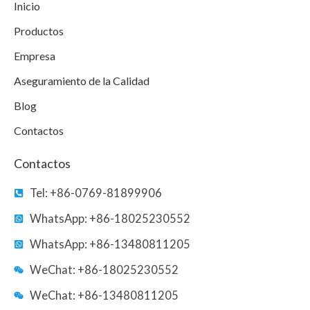
o
e
d
b
g
Inicio
o
r
i
e
r
k
n
a
Productos
m
Empresa
Aseguramiento de la Calidad
Blog
Contactos
Contactos
Tel: +86-0769-81899906
WhatsApp: +86-18025230552
WhatsApp: +86-13480811205
WeChat: +86-18025230552
WeChat: +86-13480811205