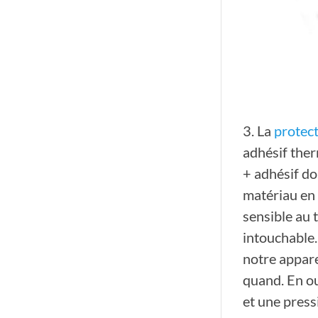
3. La
protec
adhésif ther
+ adhésif do
matériau en 
sensible au 
intouchable.
notre appare
quand. En ou
et une press