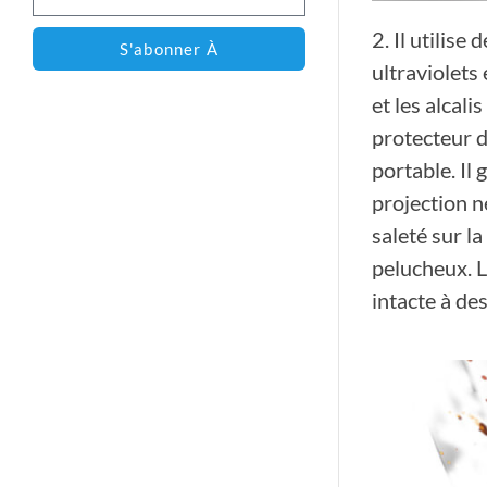
2. Il utilis
S'abonner À
ultraviolets
et les alcal
protecteur d
portable. Il 
projection ne
saleté sur l
pelucheux. L
intacte à de