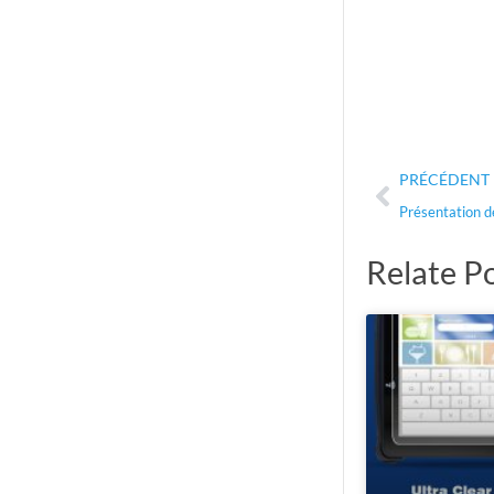
Précéde
PRÉCÉDENT
Présentation d
Relate P