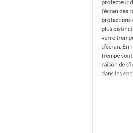
protecteur d
l’écran des 
protections 
plus distinc
verre trempé
d’écran. En 
trempé sont 
raison de s’
dans les endr