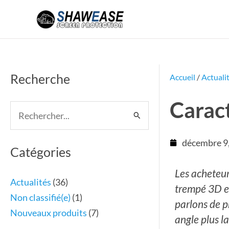
Aller
au
contenu
Recherche
Accueil
/
Actuali
Caract
Rechercher :
décembre 9
Catégories
Les acheteur
Actualités
(36)
trempé 3D et
Non classifié(e)
(1)
parlons de p
Nouveaux produits
(7)
angle plus l