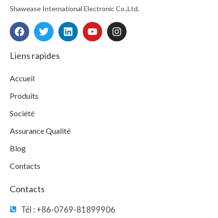
Shawease International Electronic Co.,Ltd.
F
T
L
Y
I
a
w
i
o
n
c
i
n
u
s
e
t
k
t
t
Liens rapides
b
t
e
u
a
o
e
d
b
g
Accueil
o
r
i
e
r
k
n
a
Produits
m
Société
Assurance Qualité
Blog
Contacts
Contacts
Tél : +86-0769-81899906