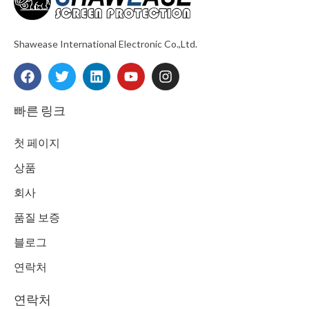
Shawease International Electronic Co.,Ltd.
F
T
L
Y
I
a
w
i
o
n
c
i
n
u
s
e
t
k
t
t
빠른 링크
b
t
e
u
a
o
e
d
b
g
첫 페이지
o
r
i
e
r
k
n
a
상품
m
회사
품질 보증
블로그
연락처
연락처