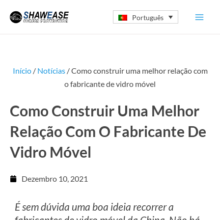
Skip
Português
to
content
Início
/
Notícias
/ Como construir uma melhor relação com
o fabricante de vidro móvel
Como Construir Uma Melhor
Relação Com O Fabricante De
Vidro Móvel
Dezembro 10, 2021
É sem dúvida uma boa ideia recorrer a
fabricantes de vidro móvel da China. Não há