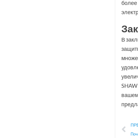
более 
элект
За
В зак
защитн
множе
удовл
увели
SHAWE
вашему
предл
Пр
ПР