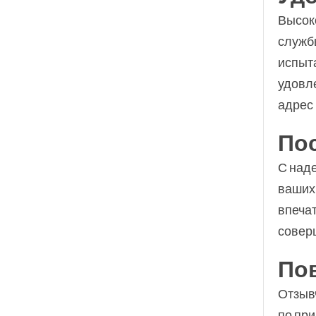
Высок
служб
испыт
удовл
адрес
По
С над
ваших 
впеча
совер
По
Отзыв
по пр