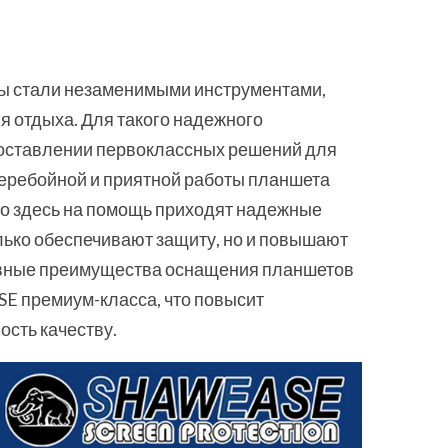
ы стали незаменимыми инструментами,
я отдыха. Для такого надежного
оставлении первоклассных решений для
перебойной и приятной работы планшета
но здесь на помощь приходят надежные
ько обеспечивают защиту, но и повышают
новные преимущества оснащения планшетов
E премиум-класса, что повысит
ость качеству.