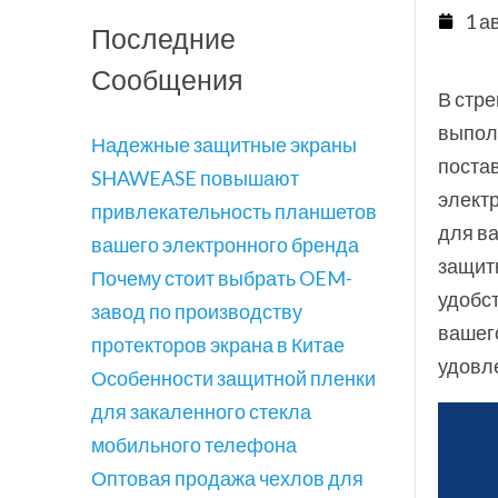
1 а
Последние
Сообщения
В стр
выполн
Надежные защитные экраны
поста
SHAWEASE повышают
элект
привлекательность планшетов
для в
вашего электронного бренда
защит
Почему стоит выбрать OEM-
удобс
завод по производству
вашег
протекторов экрана в Китае
удовле
Особенности защитной пленки
для закаленного стекла
мобильного телефона
Оптовая продажа чехлов для