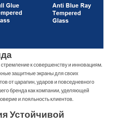
нда
стремление к совершенству и инновациям.
жные защитные экраны для своих
тов от царапин, ударов и повседневного
шего бренда как компании, уделяющей
оверие и лояльность клиентов.
ия Устойчивой