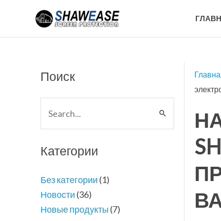
Перейти
ГЛАВ
к
содержимому
Поиск
Главна
электр
Н
Поиск:
S
Категории
П
Без категории
(1)
В
Новости
(36)
Новые продукты
(7)