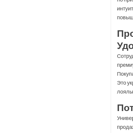
интуи
повыш
Пр
Уд
Сотру
преми
Покупа
Это у
лояльн
По
Униве
продаж