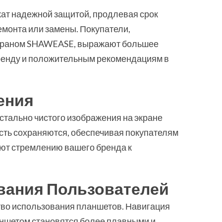
т надежной защитой, продлевая срок
монта или замены. Покупатели,
экраном SHAWEASE, выражают большее
бренду и положительным рекомендациям в
ения
тально чистого изображения на экране
ость сохраняются, обеспечивая покупателям
ют стремлению вашего бренда к
вания Пользователей
о использования планшетов. Навигация
аншетом становятся более плавными и