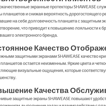
окачественные экранные протекторы SHAWEASE служа
ы планшетов и снижая вероятность дорогостоящего ре
авшие на себе долговечность планшета с защитным 
етворение, что приводит к повышению лояльности к 
 вашего электронного бренда.
стоянное Качество Отображ
ежными защитными экранами SHAWEASE качество крис
планшетов остается неизменным. Яркие цвета и четк
тляющие визуальные ощущения, которые соответству
шенству.
вышение Качества Обслужи
чивые защитные экраны SHAWEASE повышают удобств
иложениям, выполнение задач и взаимодействие с пл