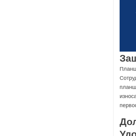
За
Планш
Сотру
планше
износ
перво
До
Уд