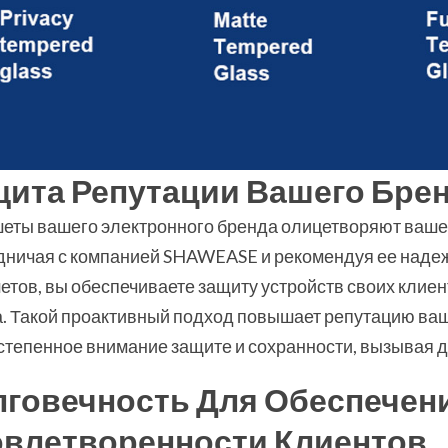
щита Репутации Вашего Бре
еты вашего электронного бренда олицетворяют ваше 
дничая с компанией SHAWEASE и рекомендуя ее наде
тов, вы обеспечиваете защиту устройств своих клиен
а. Такой проактивный подход повышает репутацию ва
степенное внимание защите и сохранности, вызывая д
лговечность Для Обеспечен
овлетворенности Клиентов