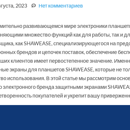
вгуста, 2023
Нет комментариев
емительно развивающемся мире электроники планшет
яющими множество функций как для работы, так и дл
вщика, как SHAWEASE, специализирующегося на пред
ронных брендов и цепочек поставок, обеспечение бес
аших клиентов имеет первостепенное значение. Имен
ные экраны для планшетов SHAWEASE, которые не тол
тво использования. В этой статье мы рассмотрим ос
о электронного бренда защитными экранами SHAWEAS
творенность покупателей и укрепит вашу приверженн