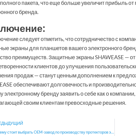
полного пакета, что еще больше увеличит прибыль от
ронного бренда.
ключение:
лючение следует отметить, что сотрудничество с ко
ые экраны для планшетов вашего электронного бренда
ство преимуществ. Защитные экраны SHAWEASE — от
етворенности клиентов до улучшения пользовательск
чения продаж — станут ценным дополнением к предл
ASE обеспечивают долговечность и производительнос
 электронному бренду заявить о себе как о компании
агающей своим клиентам превосходные решения.
ед
ЕДЫДУЩИЙ
Почему стоит выбрать OEM-завод по производству протекторов экрана в Китае