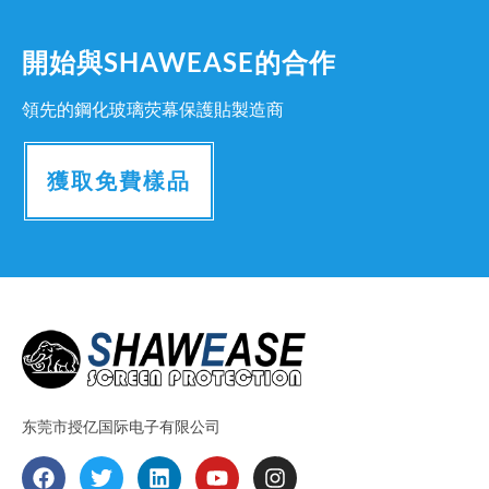
開始與SHAWEASE的合作
領先的鋼化玻璃荧幕保護貼製造商
獲取免費樣品
东莞市授亿国际电子有限公司
F
T
L
Y
I
a
w
i
o
n