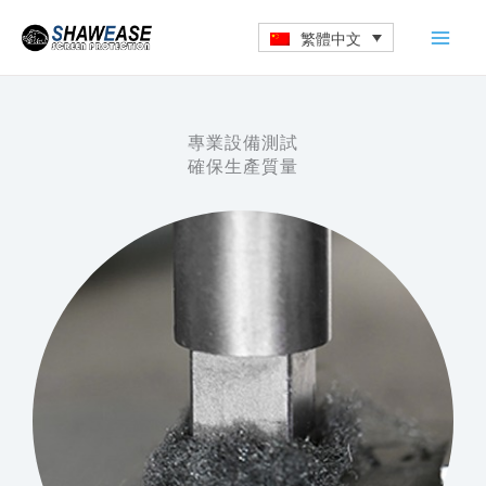
跳
繁體中文
至
主
要
內
專業設備測試
容
確保生產質量