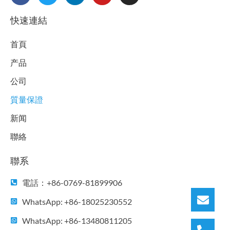
c
i
n
u
s
e
t
k
t
t
快速連結
b
t
e
u
a
o
e
d
b
g
首頁
o
r
i
e
r
k
n
a
产品
m
公司
質量保證
新闻
聯絡
聯系
電話：+86-0769-81899906
WhatsApp: +86-18025230552
WhatsApp: +86-13480811205