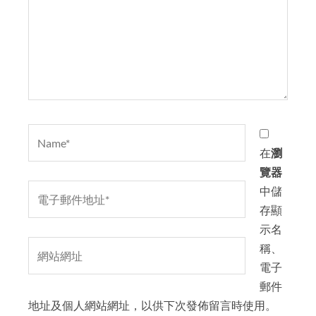
輸
入
內
容...
Name*
在
瀏
覽器
電
中儲
子
存顯
郵
示名
網
件
稱、
站
地
電子
網
址
郵件
址
*
地址及個人網站網址，以供下次發佈留言時使用。