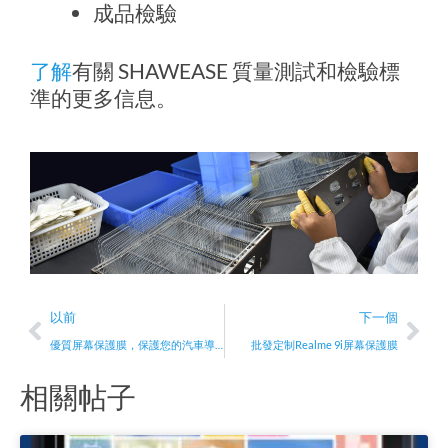
成品檢驗
了解
有關 SHAWEASE 質量測試和檢驗標
準的更多信息。
上一頁
下
以前
下一個
優質屏幕保護膜，保護您的汽車導航系統
批發定制Realme 9i屏幕保護膜
相關帖子