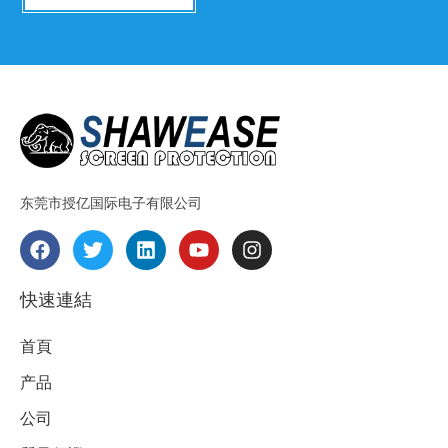
东莞市授亿国际电子有限公司
F
T
L
Y
I
a
w
i
o
n
c
i
n
u
s
e
t
k
t
t
快速連結
b
t
e
u
a
o
e
d
b
g
首頁
o
r
i
e
r
k
n
a
产品
m
公司