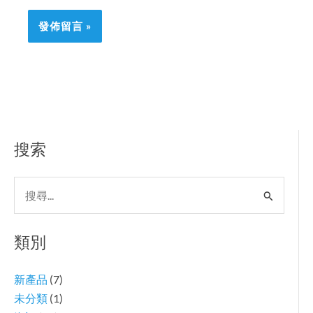
搜索
搜
尋
關
類別
鍵
字:
新產品
(7)
未分類
(1)